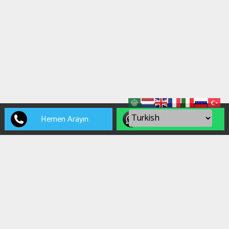
Hemen Arayın
WhatsApp
Akdoğanlar Lojistik
®
KATALOG
AKDOĞANLAR LOJİSTİK / Mersin / Akdeniz ✉
+905444085290
☎
+90 544 408 52 90
📠